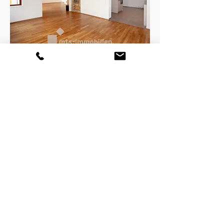
172 qm Wohnfläche
1.070 qm Grundstück
7 Zimmer
3.200 Euro zzgl. Nebenkosten
Effizienzklasse: A, Stromwert: 33,5
kWh/(m2*a)
Wir weisen auf die in unserem
Impressum
hinterlegte Widerrufsbelehrung sowie unsere
Allgemeinen Geschäftsbedingungen hin.