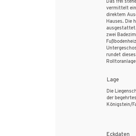
Das frei steh
vermittelt e
direktem Aus
Hauses. Die 
ausgestattet.
zwei Badezim
Fußbodenheiz
Untergeschos
rundet dieses
Rolltoranlage
Lage
Die Liegensch
der begehrtes
Königstein/Fa
Eckdaten