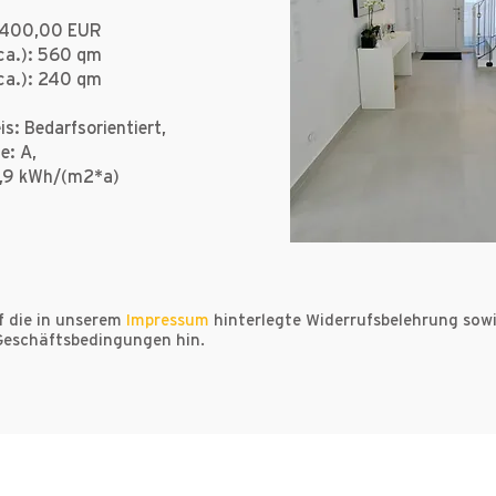
5.400,00 EUR
ca.): 560 qm
ca.): 240 qm
s: Bedarfsorientiert,
e: A,
7,9 kWh/(m2*a)
f die in unserem
Impressum
hinterlegte Widerrufsbelehrung sow
Geschäftsbedingungen hin.