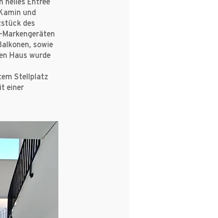
n helles Entrée
 Kamin und
zstück des
u-Markengeräten
Balkonen, sowie
ten Haus wurde
em Stellplatz
t einer