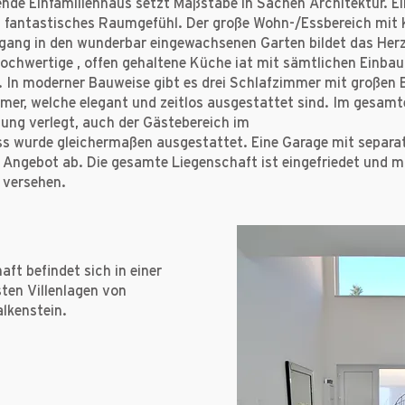
ende Einfamilienhaus setzt Maßstäbe in Sachen Architektur. Ei
in fantastisches Raumgefühl. Der große Wohn-/Essbereich mit
gang in den wunderbar eingewachsenen Garten bildet das Her
hochwertige , offen gehaltene Küche iat mit sämtlichen Einba
 In moderner Bauweise gibt es drei Schlafzimmer mit großen 
mer, welche elegant und zeitlos ausgestattet sind. Im gesam
ung verlegt, auch der Gästebereich im
s wurde gleichermaßen ausgestattet. Eine Garage mit separat
 Angebot ab. Die gesamte Liegenschaft ist eingefriedet und mi
 versehen.
aft befindet sich in einer
ten Villenlagen von
lkenstein.